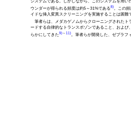
システムである。しかしながら、このシステムを用い
8)
ウンダーが得られる頻度は約5～31%である
。この頻
イドな挿入変異スクリーニングを実施することは困難
筆者らは、メダカゲノムからクローニングされたト
ードする自律的なトランスポゾンであること、および
9)
～
11)
らかにしてきた
。筆者らが開発した、ゼブラフ