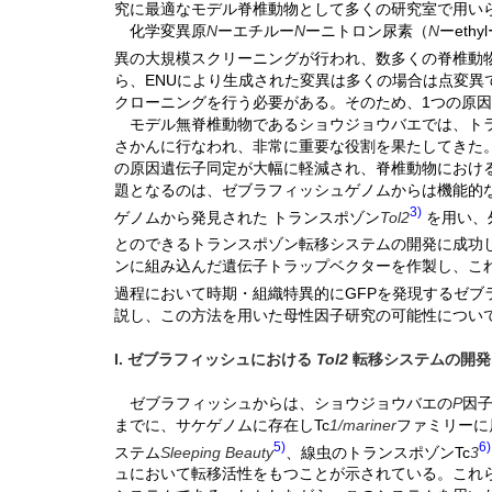
究に最適なモデル脊椎動物として多くの研究室で用い
化学変異原
N
ーエチルー
N
ーニトロン尿素（
N
ーethy
異の大規模スクリーニングが行われ、数多くの脊椎動
ら、ENUにより生成された変異は多くの場合は点変異
クローニングを行う必要がある。そのため、1つの原
モデル無脊椎動物であるショウジョウバエでは、ト
さかんに行なわれ、非常に重要な役割を果たしてきた
の原因遺伝子同定が大幅に軽減され、脊椎動物におけ
題となるのは、ゼブラフィッシュゲノムからは機能的
3)
ゲノムから発見された トランスポゾン
Tol2
を用い、
とのできるトランスポゾン転移システムの開発に成功
ンに組み込んだ遺伝子トラップベクターを作製し、こ
過程において時期・組織特異的にGFPを発現するゼブ
説し、この方法を用いた母性因子研究の可能性につい
I. ゼブラフィッシュにおける
Tol2
転移システムの開発
ゼブラフィッシュからは、ショウジョウバエの
P
因
までに、サケゲノムに存在しTc
1/mariner
ファミリーに
5)
6)
ステム
Sleeping Beauty
、線虫のトランスポゾンTc
3
ュにおいて転移活性をもつことが示されている。これ