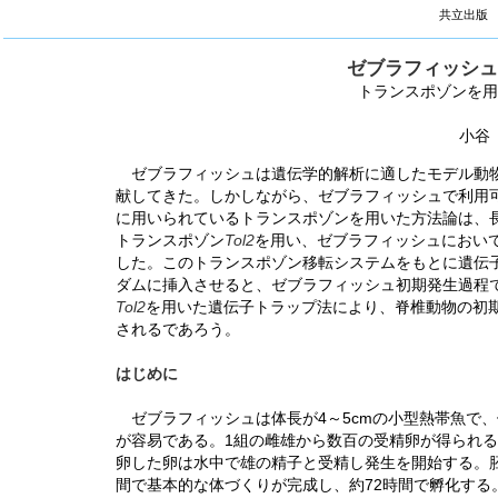
共立出版 蛋
ゼブラフィッシュ
トランスポゾンを用
小谷
ゼブラフィッシュは遺伝学的解析に適したモデル動物
献してきた。しかしながら、ゼブラフィッシュで利用
に用いられているトランスポゾンを用いた方法論は、
トランスポゾン
Tol2
を用い、ゼブラフィッシュにおい
した。このトランスポゾン移転システムをもとに遺伝
ダムに挿入させると、ゼブラフィッシュ初期発生過程
Tol2
を用いた遺伝子トラップ法により、脊椎動物の初
されるであろう。
はじめに
ゼブラフィッシュは体長が4～5cmの小型熱帯魚で
が容易である。1組の雌雄から数百の受精卵が得られ
卵した卵は水中で雄の精子と受精し発生を開始する。
間で基本的な体づくりが完成し、約72時間で孵化す